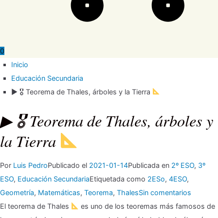
0
Inicio
Educación Secundaria
▶ 🎖 Teorema de Thales, árboles y la Tierra
▶ 🎖 Teorema de Thales, árboles y
la Tierra
Por
Luis Pedro
Publicado el
2021-01-14
Publicada en
2º ESO
,
3º
ESO
,
Educación Secundaria
Etiquetada como
2ESo
,
4ESO
,
en
Geometría
,
Matemáticas
,
Teorema
,
Thales
Sin comentarios
▶
El teorema de Thales
es uno de los teoremas más famosos de