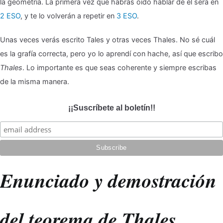
🎖
la geometría. La primera vez que habrás oído hablar de él será en
Teorem
2 ESO
, y te lo volverán a repetir en
3 ESO
.
de
Unas veces verás escrito Tales y otras veces Thales. No sé cuál
Thales,
es la grafía correcta, pero yo lo aprendí con hache, así que escribo
árboles
Thales
. Lo importante es que seas coherente y siempre escribas
y
de la misma manera.
la
Tierra
¡¡Suscríbete al boletín!!
Enunciado y demostración
del teorema de Thales