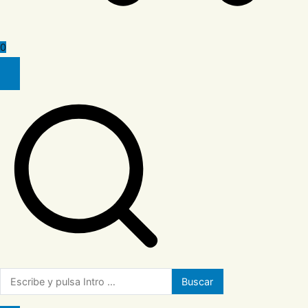
0
Buscar: