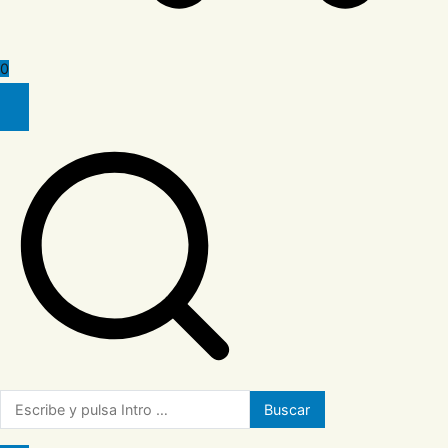
0
Buscar: