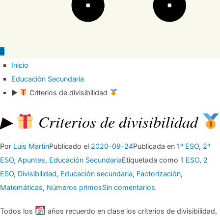
0
Inicio
Educación Secundaria
▶
Criterios de divisibilidad
▶
Criterios de divisibilidad
Por
Luis Martin
Publicado el
2020-09-24
Publicada en
1º ESO
,
2º
ESO
,
Apuntes
,
Educación Secundaria
Etiquetada como
1 ESO
,
2
ESO
,
Divisibilidad
,
Educación secundaria
,
Factorización
,
en
Matemáticas
,
Números primos
Sin comentarios
▶
Todos los
años recuerdo en clase los criterios de divisibilidad,